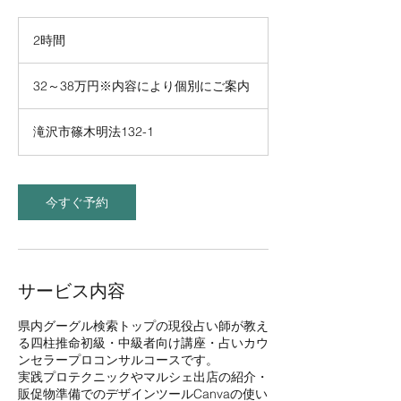
2時間
2
時
32
間
～
32～38万円※内容により個別にご案内
38
万
円
※
滝沢市篠木明法132-1
内
容
に
よ
り
今すぐ予約
個
別
に
ご
案
内
サービス内容
県内グーグル検索トップの現役占い師が教え
る四柱推命初級・中級者向け講座・占いカウ
ンセラープロコンサルコースです。
実践プロテクニックやマルシェ出店の紹介・
販促物準備でのデザインツールCanvaの使い